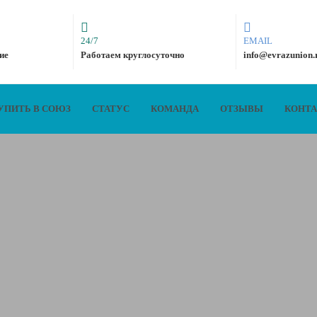
24/7
EMAIL
ие
Работаем круглосуточно
info@evrazunion.
УПИТЬ В СОЮЗ
СТАТУС
КОМАНДА
ОТЗЫВЫ
КОНТ