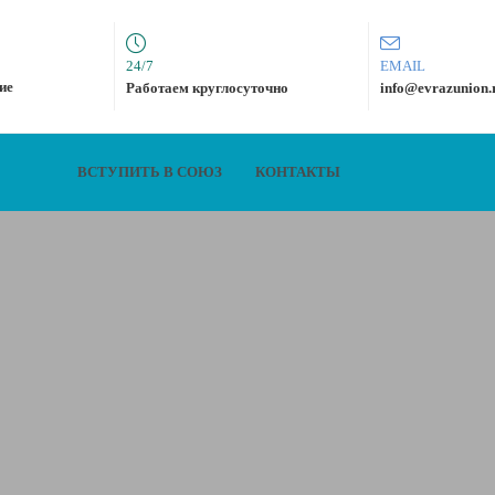
24/7
EMAIL
ие
Работаем круглосуточно
info@evrazunion.
ВСТУПИТЬ В СОЮЗ
КОНТАКТЫ